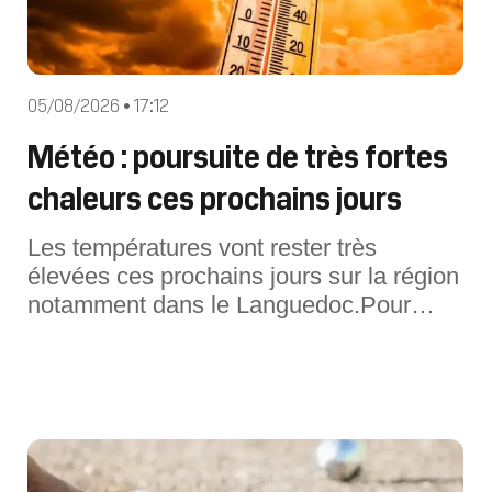
05/08/2026 • 17:12
Météo : poursuite de très fortes
chaleurs ces prochains jours
Les températures vont rester très
élevées ces prochains jours sur la région
notamment dans le Languedoc.Pour
cette journée du jeudi 6 août, les
conditions météo sont toujours estivales
en Occitanie. La période de très fortes
chaleurs se poursuit. La nuit précédente
aura été particulièrement douce et