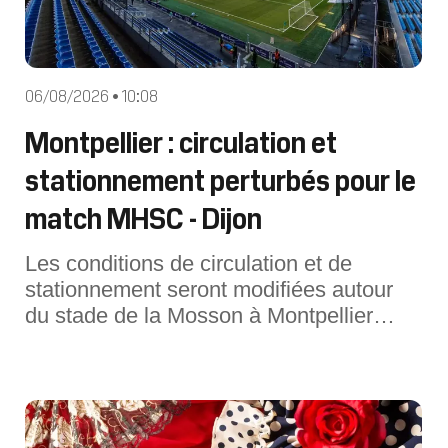
06/08/2026 • 10:08
Montpellier : circulation et
stationnement perturbés pour le
match MHSC - Dijon
Les conditions de circulation et de
stationnement seront modifiées autour
du stade de la Mosson à Montpellier
(Hérault) pour le match contre Dijon.Des
restrictions de circulation et de
stationnement seront mises en place à
Montpellier (Hérault) à l'occasion de la
rencontre entre le MHSC et Dijon, pr