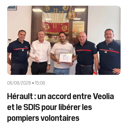
Occitanie notamment dans le
Languedoc. Les très fortes chaleurs
persistent encore, surtout dans l’Hérault
et l
06/08/2026 • 15:06
Hérault : un accord entre Veolia
et le SDIS pour libérer les
pompiers volontaires