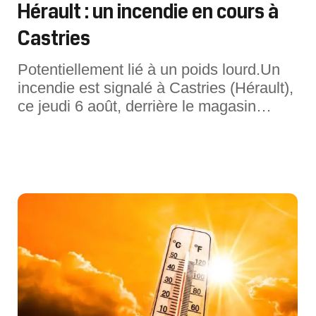
Hérault : un incendie en cours à
Castries
Potentiellement lié à un poids lourd.Un
incendie est signalé à Castries (Hérault),
ce jeudi 6 août, derrière le magasin
Système U, selon les informations de
Kazaa infos radars. Il s’agirait d’un poids
lourd en feu. Plus d'informations à venir,
photo de l'incendie ci-dessous :