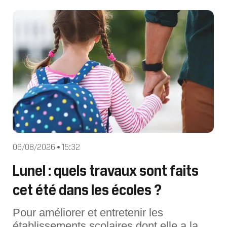
d'habitation s'est soldé par une tragique
découverte à Cazouls-lès-Béziers
(Hérault). Les pompiers ont découvert le
corps d'un
06/08/2026 • 15:32
Lunel : quels travaux sont faits
cet été dans les écoles ?
Pour améliorer et entretenir les
établissements scolaires dont elle a la