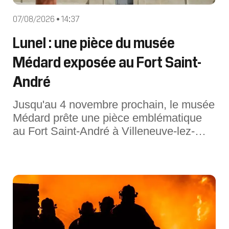
07/08/2026 • 14:37
Lunel : une pièce du musée
Médard exposée au Fort Saint-
André
Jusqu'au 4 novembre prochain, le musée
Médard prête une pièce emblématique
au Fort Saint-André à Villeneuve-lez-
Avignon (Gard).Une pièce des
collections du musée Médard de Lunel
(Hérault) est actuellement exposée au
Fort Saint-André, à Villeneuve-lez-
Avignon (Gard). Ce prêt s'inscrit dans le
cadre d