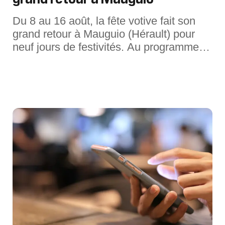
Du 8 au 16 août, la fête votive fait son
grand retour à Mauguio (Hérault) pour
neuf jours de festivités. Au programme :
abrivado, bandido, courses
camarguaises, défilés, bals, animations
musicales et de nombreux rendez-vous
qui feront vibrer les rues de la ville.Les
temps fortsParmi les temps forts,