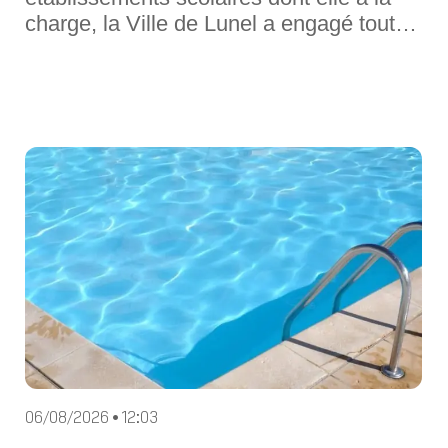
charge, la Ville de Lunel a engagé toute
une série de travaux dans les écoles cet
été. Explications.Depuis que les écoliers
lunellois sont en vacances, les
établissements scolaires ne sont pas
inoccupés. Les agents municipaux e
06/08/2026 • 12:03