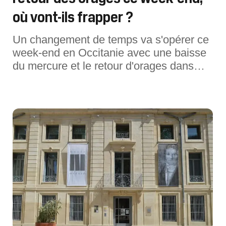
où vont-ils frapper ?
Un changement de temps va s'opérer ce
week-end en Occitanie avec une baisse
du mercure et le retour d'orages dans
certains départements.Pour ce week-end
des samedi 8 et dimanche 9 août 2026,
le temps va évoluer en Occitanie, selon
les départements. Pour la journée de
samedi, la canicule se poursuit