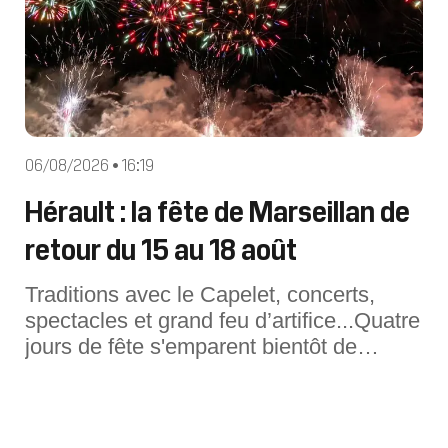
06/08/2026 • 16:19
Hérault : la fête de Marseillan de
retour du 15 au 18 août
Traditions avec le Capelet, concerts,
spectacles et grand feu d’artifice...Quatre
jours de fête s'emparent bientôt de
Marseillan dans l'Hérault. Demandez le
programme :Samedi 15 août21h : Soirée
« Holi Festival des couleurs » avec Eric