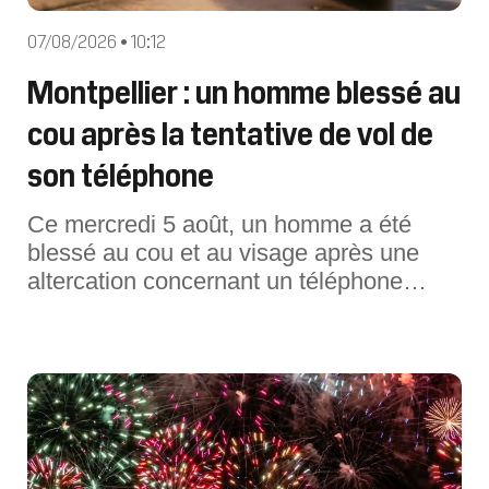
07/08/2026 • 10:12
Montpellier : un homme blessé au
cou après la tentative de vol de
son téléphone
Ce mercredi 5 août, un homme a été
blessé au cou et au visage après une
altercation concernant un téléphone
portable à Montpellier (Hérault).Une
altercation autour d'un téléphone portable
a tourné à la violence à Montpellier
(Hérault). Ce mercredi 5 août, vers 19
heures, les policiers sont avisés de