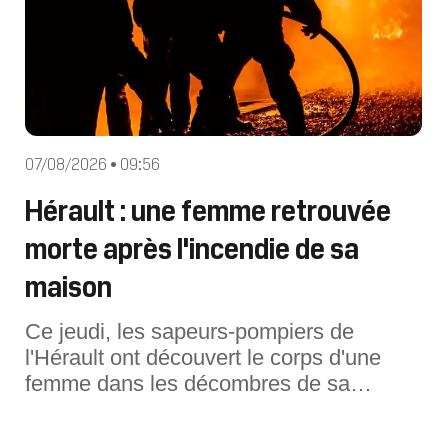
07/08/2026 • 09:56
Hérault : une femme retrouvée
morte après l'incendie de sa
maison
Ce jeudi, les sapeurs-pompiers de
l'Hérault ont découvert le corps d'une
femme dans les décombres de sa
maison qui avait pris feu à Cazouls-lès-
Béziers (Hérault).Un incendie