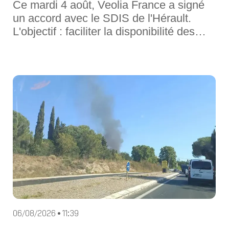
Ce mardi 4 août, Veolia France a signé
un accord avec le SDIS de l'Hérault.
L'objectif : faciliter la disponibilité des
salariés de l'entreprise engagés en
qualité de sapeurs-pompiers
volontaires.Un mois après les appels des
autorités à faciliter la mobilisation des
sapeurs-pompiers volontaires face
06/08/2026 • 11:39