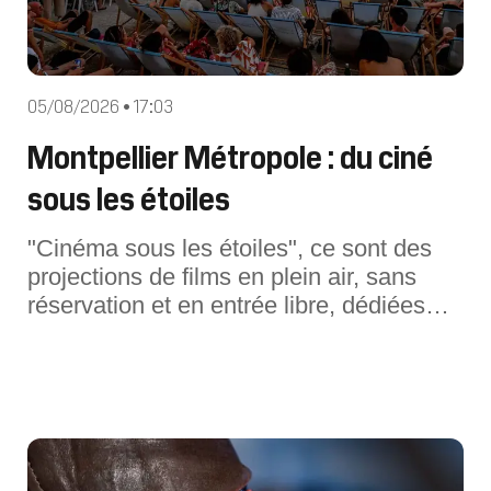
05/08/2026 • 17:03
Montpellier Métropole : du ciné
sous les étoiles
"Cinéma sous les étoiles", ce sont des
projections de films en plein air, sans
réservation et en entrée libre, dédiées
aux cinéphiles ainsi qu'aux familles, dans
les communes de la Métropole. Du 7 au
20 août 2026, rendez-vous dans 12
communes du territoire pour découvrir
une sélection de films autou