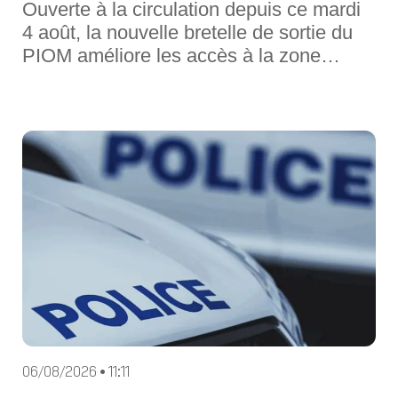
Ouverte à la circulation depuis ce mardi
4 août, la nouvelle bretelle de sortie du
PIOM améliore les accès à la zone
d'activités et facilite les déplacements
quotidiens.Depuis ce mardi 4 août, la
nouvelle bretelle du Parc Industries Or
Méditerranée (PIOM) est ouverte à la
circulation. Entièrement fi
06/08/2026 • 11:11