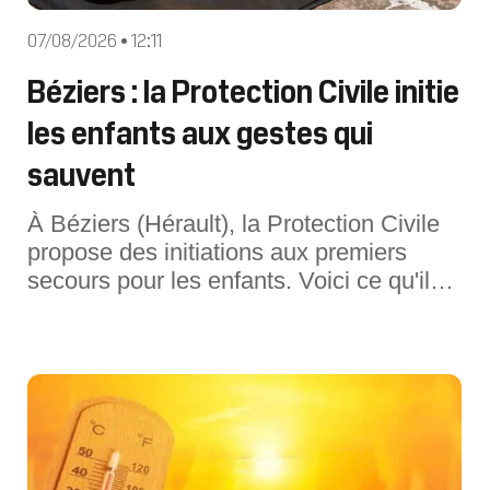
07/08/2026 • 12:11
Béziers : la Protection Civile initie
les enfants aux gestes qui
sauvent
À Béziers (Hérault), la Protection Civile
propose des initiations aux premiers
secours pour les enfants. Voici ce qu'il
faut savoir.Apprendre les gestes qui
sauvent dès le plus jeune âge. C'est
l'objectif de la Protection Civile de
l'Hérault, qui organise à Béziers (Hérault)
plusieurs initiations au