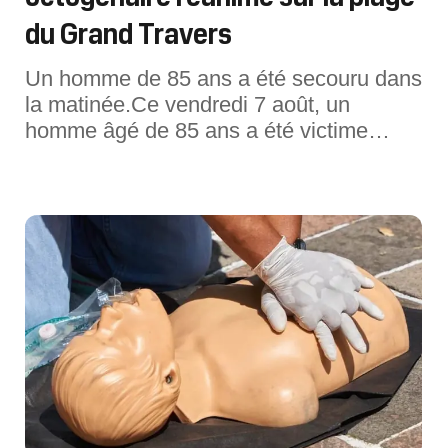
du Grand Travers
Un homme de 85 ans a été secouru dans
la matinée.Ce vendredi 7 août, un
homme âgé de 85 ans a été victime
d'une noyade sur la plage du Grand
Travers, à La Grande-Motte, révèle La
Gazette de Montpellier. En arrêt cardio-
respiratoire, l'homme a été secouru par
les sauveteurs du poste de secours et
par