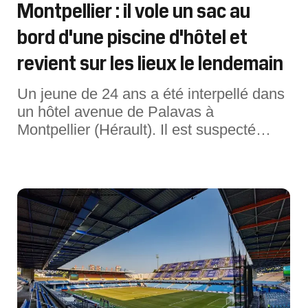
Montpellier : il vole un sac au
bord d'une piscine d'hôtel et
revient sur les lieux le lendemain
Un jeune de 24 ans a été interpellé dans
un hôtel avenue de Palavas à
Montpellier (Hérault). Il est suspecté
d'avoir volé le sac d'une
cliente.Dimanche 2 août, vers 16 heures,
un homme a commis un vol dans un
hôtel situé avenue de Palavas, à
Montpellier (Hérault). Aux abords de la
piscine de l'établ