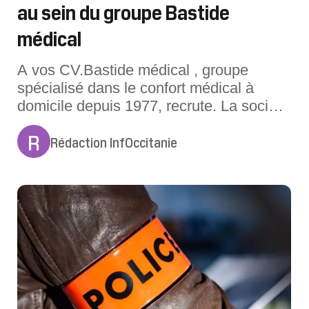
au sein du groupe Bastide
médical
A vos CV.Bastide médical , groupe
spécialisé dans le confort médical à
domicile depuis 1977, recrute. La société
florissante, dont le siège social est à
R
Rédaction InfOccitanie
Caissargues dans le Gard, propose
quelques emplois à pourvoir en
Occitanie (Toulouse, Nîmes ou
Narbonne), mais également sur le
territoire national