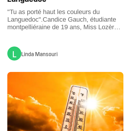
"Tu as porté haut les couleurs du
Languedoc".Candice Gauch, étudiante
montpelliéraine de 19 ans, Miss Lozère,
a été élue Miss Languedoc, à l'issue de
la grande finale du concours régional,
face à 13 autres candidates, vendredi, à
L
Linda Mansouri
Beaucaire (Gard). Elle représentera donc
le Languedoc sur TF1, aux côt