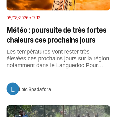
05/08/2026 • 17:12
Météo : poursuite de très fortes
chaleurs ces prochains jours
Les températures vont rester très
élevées ces prochains jours sur la région
notamment dans le Languedoc.Pour
cette journée du jeudi 6 août, les
conditions météo sont toujours estivales
en Occitanie. La période de très fortes
L
Loïc Spadafora
chaleurs se poursuit. La nuit précédente
aura été particulièrement douce et