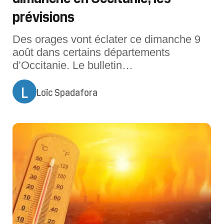
prévisions
Des orages vont éclater ce dimanche 9
août dans certains départements
d’Occitanie. Le bulletin
météo.L’instabilité est de retour ce
L
dimanche 9 août en Occitanie avec des
Loïc Spadafora
orages au menu. Voici les prévisions
météo expertisées.En soirée ce samedi,
les orages se poursuivent du côté des
Pyrénées en débo