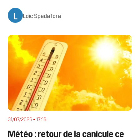
masse d’air se déstabilise. En fin
d’après-midi et soirée, une dégradation
L
Loïc Spadafora
orageuse s’organise sur la région. Des
orages éclatent dans les départements
de la
31/07/2026 • 17:16
Météo : retour de la canicule ce