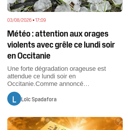
03/08/2026 • 17:09
Météo : attention aux orages
violents avec grêle ce lundi soir
en Occitanie
Une forte dégradation orageuse est
attendue ce lundi soir en
Occitanie.Comme annoncé
précédemment, une virulente
L
Loïc Spadafora
dégradation orageuse concerne une
partie de la Région Occitanie ce lundi 3
août 2026 en soirée. On attend des
orages localement violents, notamment
sur l’ensemble des départements de l’ex