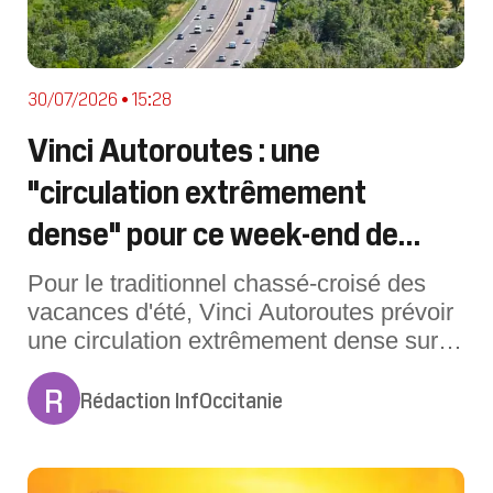
30/07/2026 • 15:28
Vinci Autoroutes : une
"circulation extrêmement
dense" pour ce week-end de
chassé-croisé
Pour le traditionnel chassé-croisé des
vacances d'été, Vinci Autoroutes prévoir
une circulation extrêmement dense sur
son réseau.Chassé-croisé rime
R
généralement avec trafic très important.
Rédaction InfOccitanie
Ce week-end du 31 juillet au 2 août
n'échappe pas à la règle. Vinci
Autoroutes prévoit "une circulation