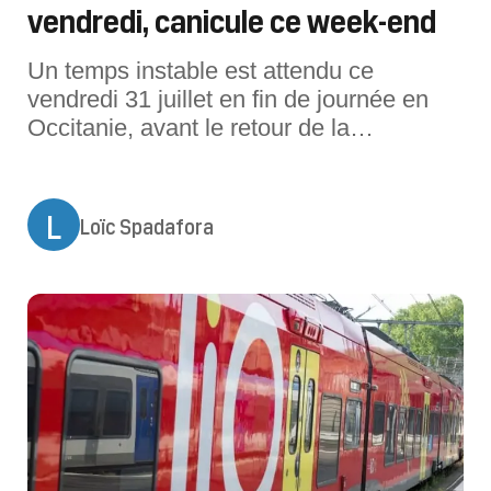
vendredi, canicule ce week-end
Un temps instable est attendu ce
vendredi 31 juillet en fin de journée en
Occitanie, avant le retour de la
canicule.Ce vendredi matin, les nuages
bas sont encore bien nombreux sur le
littoral et les basses plaines du
L
Loïc Spadafora
Languedoc. En cours de journée, le soleil
prend le dessus mais les passages
nuageux