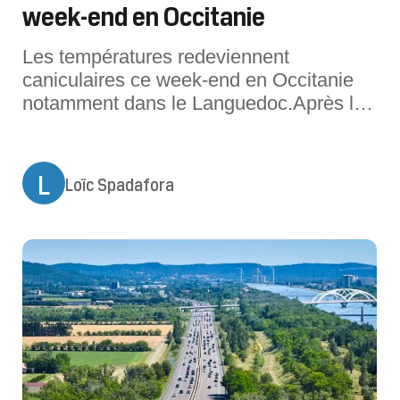
week-end en Occitanie
Les températures redeviennent
caniculaires ce week-end en Occitanie
notamment dans le Languedoc.Après les
quelques averses orageuses de ce
vendredi, le beau temps est de retour ce
week-end en Occitanie. Les
L
Loïc Spadafora
températures repartent à la hausse,
comme annoncé précédemment. De très
fortes chaleurs sont