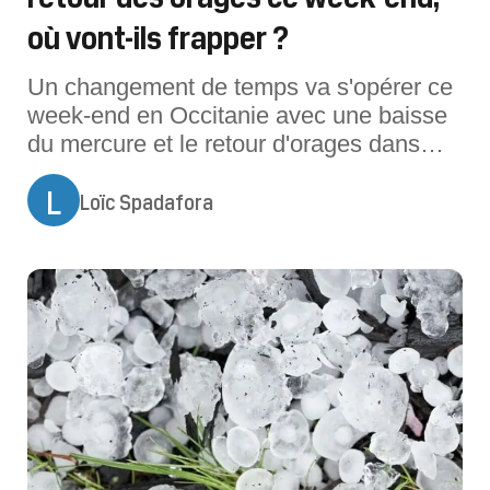
où vont-ils frapper ?
Un changement de temps va s'opérer ce
week-end en Occitanie avec une baisse
du mercure et le retour d'orages dans
certains départements.Pour ce week-end
L
Loïc Spadafora
des samedi 8 et dimanche 9 août 2026,
le temps va évoluer en Occitanie, selon
les départements. Pour la journée de
samedi, la canicule se poursuit