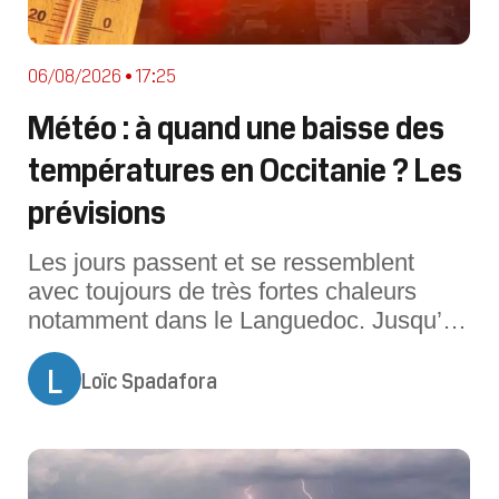
06/08/2026 • 17:25
Météo : à quand une baisse des
températures en Occitanie ? Les
prévisions
Les jours passent et se ressemblent
avec toujours de très fortes chaleurs
notamment dans le Languedoc. Jusqu’à
quand ?Pour cette journée du vendredi 7
L
août, le temps est toujours estival en
Loïc Spadafora
Occitanie notamment dans le
Languedoc. Les très fortes chaleurs
persistent encore, surtout dans l’Hérault
et l