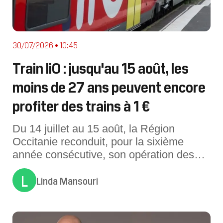
30/07/2026 • 10:45
Train liO : jusqu'au 15 août, les
moins de 27 ans peuvent encore
profiter des trains à 1 €
Du 14 juillet au 15 août, la Région
Occitanie reconduit, pour la sixième
année consécutive, son opération des
trains liO à 1€ (hors ligne du Train Jaune)
L
Linda Mansouri
à destination des moins de 27 ans. Une
initiative pour "parcourir l’Occitanie à
moindre coût, découvrir la richesse et la
diversité de ses territo