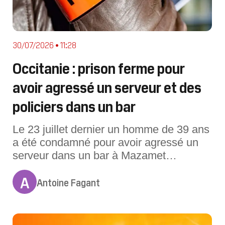
30/07/2026 • 11:28
Occitanie : prison ferme pour
avoir agressé un serveur et des
policiers dans un bar
Le 23 juillet dernier un homme de 39 ans
a été condamné pour avoir agressé un
serveur dans un bar à Mazamet
(Tarn).Des agents de police-secours du
A
commissariat de Mazamet (Tarn) sont
Antoine Fagant
requis, le 19 juillet, dans un bar du
centre-ville pour un homme violent. Ce
dernier, alcoolisé, a agressé et blessé